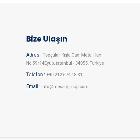
Bize Ulaşın
Adres :
Topçular, Kışla Cad. Metal Han
No:59/14Eyüp, İstanbul - 34055, Türkiye
Telefon :
+90 212 674 18 31
Email :
info@mesangroup.com